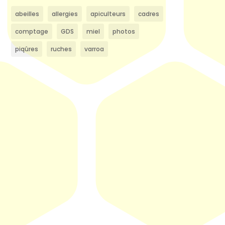
abeilles
allergies
apiculteurs
cadres
comptage
GDS
miel
photos
piqûres
ruches
varroa