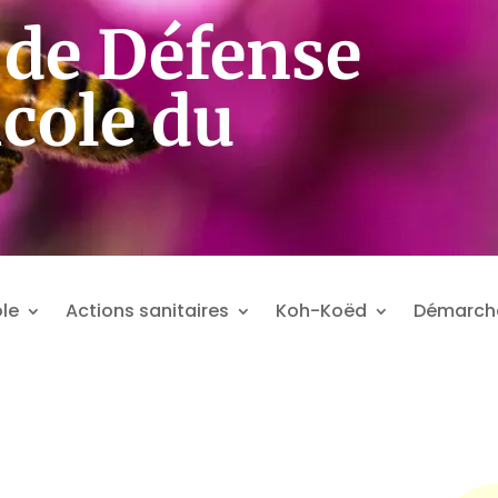
de Défense
icole du
le
Actions sanitaires
Koh-Koëd
Démarch