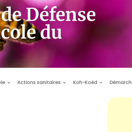
de Défense
icole du
le
Actions sanitaires
Koh-Koëd
Démarch