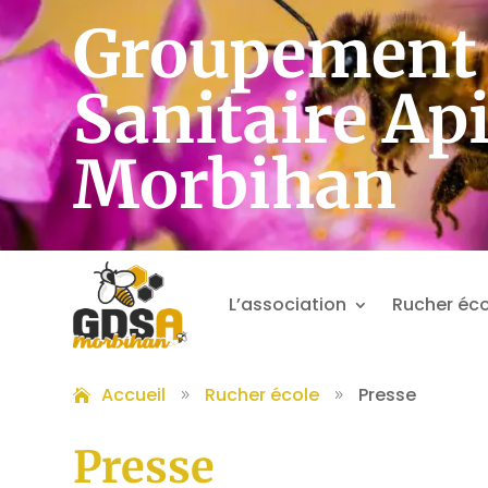
Groupement 
Sanitaire Ap
Morbihan
L’association
Rucher éco
Accueil
Rucher école
Presse
9
9
Presse