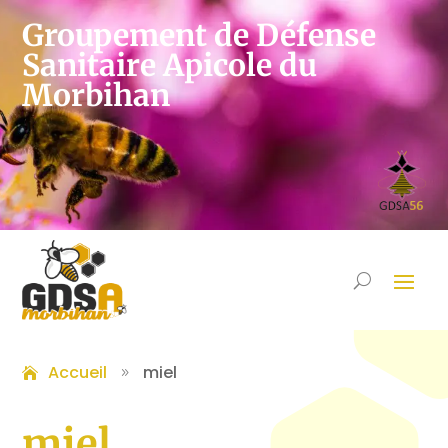
Groupement de Défense
Sanitaire Apicole du
Morbihan
Accueil
miel
9
miel