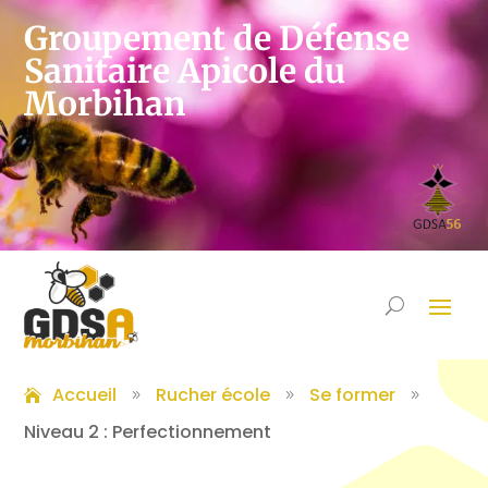
Groupement de Défense
Sanitaire Apicole du
Morbihan
Accueil
Rucher école
Se former
9
9
9
Niveau 2 : Perfectionnement