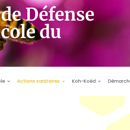
de Défense
icole du
le
Actions sanitaires
Koh-Koëd
Démarch