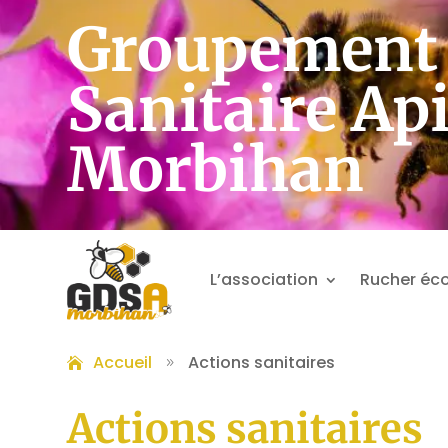
Groupement 
Sanitaire Ap
Morbihan
L’association
Rucher éco
Accueil
Actions sanitaires
9
Actions sanitaires