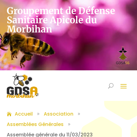
Groupement de Défense
Sanitaire Apicole du
Morbihan
Accueil
Association
9
9
Assemblées Générales
9
Assemblée générale du 11/03/2023