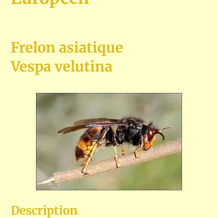
Frelon asiatique
Vespa velutina
Description