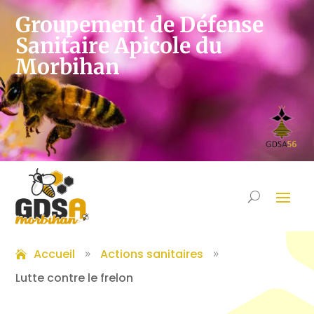
Groupement de Défense
Sanitaire Apicole du
Morbihan
Accueil
Actions sanitaires
9
9
Lutte contre le frelon