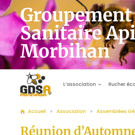
Groupement 
Sanitaire Ap
Morbihan
L’association
Rucher éco
Accueil
Association
Assemblées Gé
9
9
Réunion d’Automne 