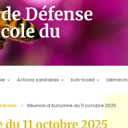
de Défense
icole du
le
Actions sanitaires
Koh-Koëd
Démarch
nérales
Réunion d’Automne du 11 octobre 2025
9
du 11 octobre 2025